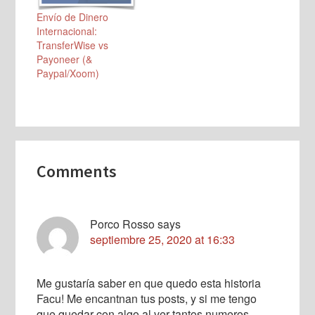
Envío de Dinero
Internacional:
TransferWise vs
Payoneer (&
Paypal/Xoom)
Reader
Comments
Interactions
Porco Rosso
says
septiembre 25, 2020 at 16:33
Me gustaría saber en que quedo esta historia
Facu! Me encantnan tus posts, y si me tengo
que quedar con algo al ver tantos numeros,