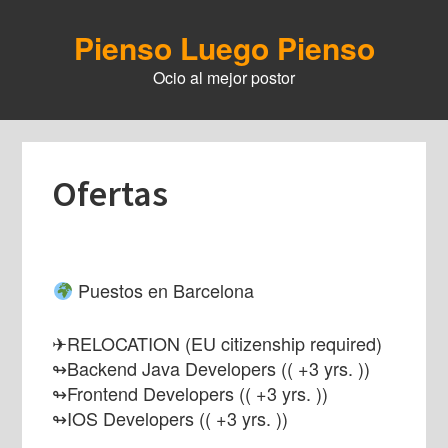
Skip
to
Pienso Luego Pienso
main
Ocio al mejor postor
content
Ofertas
Puestos en Barcelona
✈RELOCATION (EU citizenship required)
↬Backend Java Developers (( +3 yrs. ))
↬Frontend Developers (( +3 yrs. ))
↬IOS Developers (( +3 yrs. ))