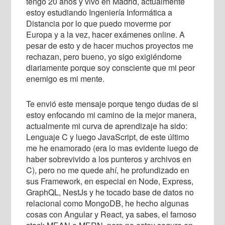
tengo 20 años y vivo en Madrid, actualmente
estoy estudiando Ingeniería Informática a
Distancia por lo que puedo moverme por
Europa y a la vez, hacer exámenes online. A
pesar de esto y de hacer muchos proyectos me
rechazan, pero bueno, yo sigo exigiéndome
diariamente porque soy consciente que mi peor
enemigo es mi mente.
Te envió este mensaje porque tengo dudas de si
estoy enfocando mi camino de la mejor manera,
actualmente mi curva de aprendizaje ha sido:
Lenguaje C y luego JavaScript, de este último
me he enamorado (era lo mas evidente luego de
haber sobrevivido a los punteros y archivos en
C), pero no me quede ahí, he profundizado en
sus Framework, en especial en Node, Express,
GraphQL, NestJs y he tocado base de datos no
relacional como MongoDB, he hecho algunas
cosas con Angular y React, ya sabes, el famoso