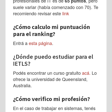
profesionales de IT es de
, pero
65 puntos
suele variar (había comenzado con 70). Te
recomiendo revisar este
link
¿Cómo calculo mi puntuación
para el ranking?
Entrá a
esta página
.
¿Dónde puedo estudiar para el
IETLS?
Podés encontrar un curso gratuito
acá.
Lo
ofrece la universidad de Queensland,
Australia.
¿Cómo verifico mi profesión?
En el caso de trabajar en sistemas, tenés